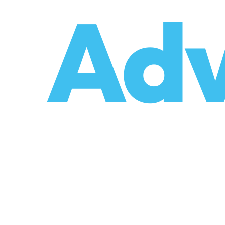
o
Adv
sal Taşınmalar