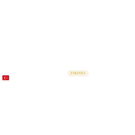
Rel
Taşınma Rehberleri
Taşınma Şirketleri
Maliyet Hesaplayıcı
Kurum
YAKINDA