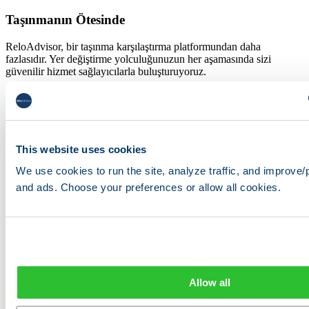
Taşınmanın Ötesinde
ReloAdvisor, bir taşınma karşılaştırma platformundan daha
fazlasıdır. Yer değiştirme yolculuğunuzun her aşamasında sizi
güvenilir hizmet sağlayıcılarla buluşturuyoruz.
Forex ve Döviz Değişimi
Sağlık Sigortası Rehberliği
Emlak Ortakları
Vize ve Hukuki Yardım
Evcil Hayvan Yer Değiştirme Hizmetleri
This website uses cookies
Dil Okulu Önerileri
We use cookies to run the site, analyze traffic, and improve/
Taşınmanızı planlamaya hazır mısınız?
and ads. Choose your preferences or allow all cookies.
ReloAdvisor'a güvenen binlerce yabancıya katılın doğru taşıma
ortağını bulun. Bugün ücretsiz, hiçbir yükümlülük içermeyen fiyat
teklifi alın.
Ücretsiz Fiyat Teklifi Alın →
Relo
Advisor
Allow all