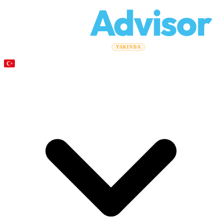
Relo
Advisor
Taşınma Rehberleri
Taşınma Şirketleri
Maliyet Hesaplayıcı
YAKINDA
Kurumsal Taşınmalar