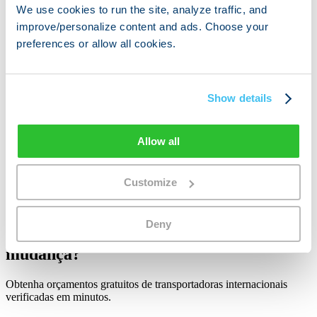
We use cookies to run the site, analyze traffic, and
Leia guias de destino, alfândega e listas de verificação antes de
improve/personalize content and ads. Choose your
escolher uma transportadora.
preferences or allow all cookies.
Abrir este caminho →
Ver empresas de mudanças
Reveja perfis de transportadoras quando quiser comparar rotas e
Show details
foco de serviço.
Abrir este caminho →
Allow all
Obter orçamentos gratuitos
Inicie o fluxo de comparação quando estiver pronto para solicitar
orçamentos.
Customize
Abrir este caminho →
Deny
Pronto para comparar orçamentos de
mudança?
Obtenha orçamentos gratuitos de transportadoras internacionais
verificadas em minutos.