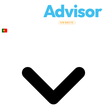
Relo
Advisor
Guias de mudança
Empresas de mudanças
Calculadora de
EM BREVE
custos
Mudanças corporativas