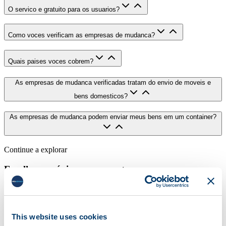
O servico e gratuito para os usuarios?
Como voces verificam as empresas de mudanca?
Quais paises voces cobrem?
As empresas de mudanca verificadas tratam do envio de moveis e
bens domesticos?
As empresas de mudanca podem enviar meus bens em um container?
Continue a explorar
Escolha o próximo passo certo
Se ainda precisar de pesquisa, consulte os guias ou o directório de
transportadoras. Se estiver pronto, vá directamente para o fluxo de
orçamentos.
This website uses cookies
Explorar guias de mudança