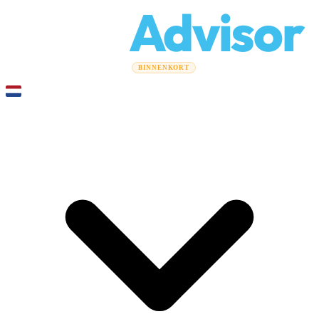
Relo
Advisor
Verhuisgidsen
Verhuisbedrijven
Kostencalculator
Zakelijke
BINNENKORT
verhuizingen