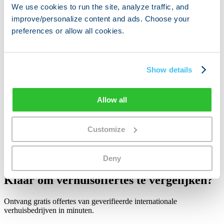
We use cookies to run the site, analyze traffic, and
Verhuisgidsen verkennen
improve/personalize content and ads. Choose your
Lees bestemmings-, douane- en checklistgids voordat u een
preferences or allow all cookies.
verhuisbedrijf kiest.
Open dit pad →
Verhuisbedrijven bekijken
Show details
Bekijk verhuisprofielen wanneer u routes en servicefocus wilt
vergelijken.
Allow all
Open dit pad →
Gratis offertes aanvragen
Customize
Start de vergelijkingsflow wanneer u klaar bent om offertes aan te
vragen.
Deny
Open dit pad →
Klaar om verhuisoffertes te vergelijken?
Ontvang gratis offertes van geverifieerde internationale
verhuisbedrijven in minuten.