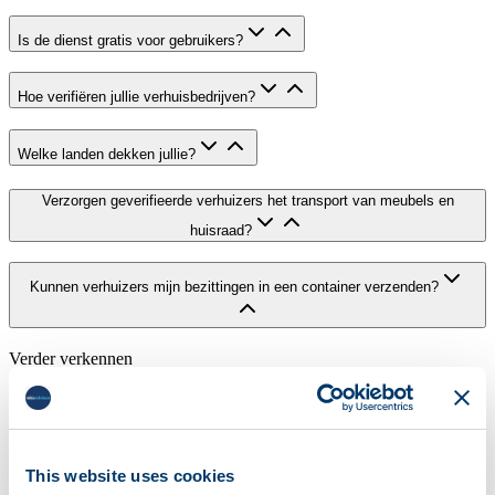
Is de dienst gratis voor gebruikers?
Hoe verifiëren jullie verhuisbedrijven?
Welke landen dekken jullie?
Verzorgen geverifieerde verhuizers het transport van meubels en
huisraad?
Kunnen verhuizers mijn bezittingen in een container verzenden?
Verder verkennen
Kies de juiste volgende stap
Als u nog meer onderzoek nodig heeft, gebruik dan de gidsen of de
verhuisbedrijvengids. Als u klaar bent, ga dan direct naar de
This website uses cookies
offerteflow.