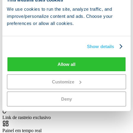
05 / 06
We use cookies to run the site, analyze traffic, and
improve/personalize content and ads. Choose your
Agentes imobiliários
preferences or allow all cookies.
Clientes que compram no estrangeiro precisam de mudanças.
Indicação fácil, dinheiro fácil.
Show details
06 / 06
Allow all
Proprietários de sites
Qualquer site com tráfego internacional ou expat pode ganhar
Customize
comissões.
Tudo o que precisa para ter sucesso
Deny
Link de rastreio exclusivo
Painel em tempo real