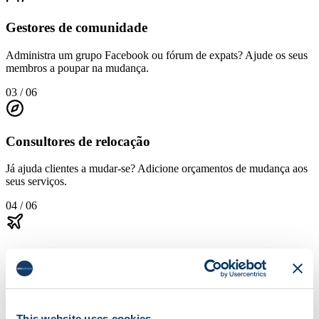
Gestores de comunidade
Administra um grupo Facebook ou fórum de expats? Ajude os seus
membros a poupar na mudança.
03 / 06
Consultores de relocação
Já ajuda clientes a mudar-se? Adicione orçamentos de mudança aos
seus serviços.
04 / 06
Consultores de imigração
Os seus clientes de vistos também precisam de enviar os seus
pertences.
This website uses cookies