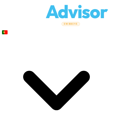
Relo
Advisor
Guias de mudança
Empresas de mudanças
Calculadora de
EM BREVE
custos
Mudanças corporativas