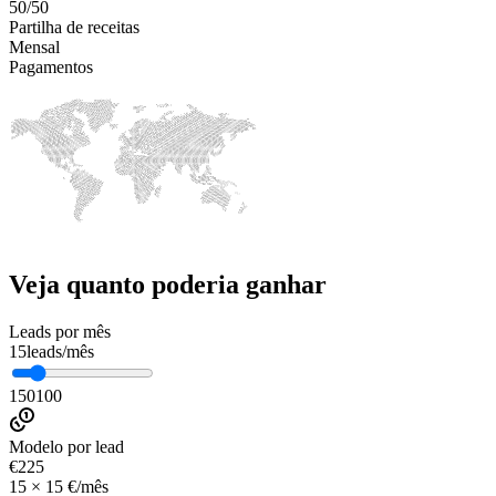
50/50
Partilha de receitas
Mensal
Pagamentos
Veja quanto poderia ganhar
Leads por mês
15
leads/mês
1
50
100
Modelo por lead
€
225
15 × 15 €/mês