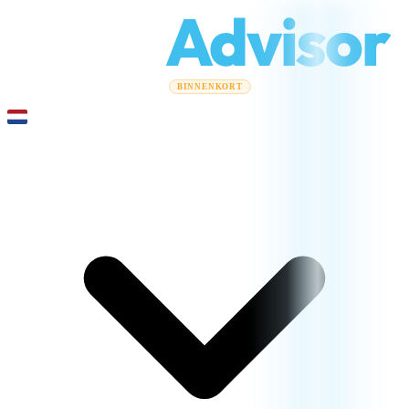
Relo
Advisor
Verhuisgidsen
Verhuisbedrijven
Kostencalculator
Zakelijke
BINNENKORT
verhuizingen