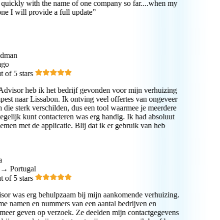
uickly with the name of one company so far....when my
e I will provide a full update”
dman
go
of 5 stars
visor heb ik het bedrijf gevonden voor mijn verhuizing
st naar Lissabon. Ik ontving veel offertes van ongeveer
 die sterk verschilden, dus een tool waarmee je meerdere
egelijk kunt contacteren was erg handig. Ik had absoluut
men met de applicatie. Blij dat ik er gebruik van heb
→ Portugal
of 5 stars
or was erg behulpzaam bij mijn aankomende verhuizing.
e namen en nummers van een aantal bedrijven en
eer geven op verzoek. Ze deelden mijn contactgegevens