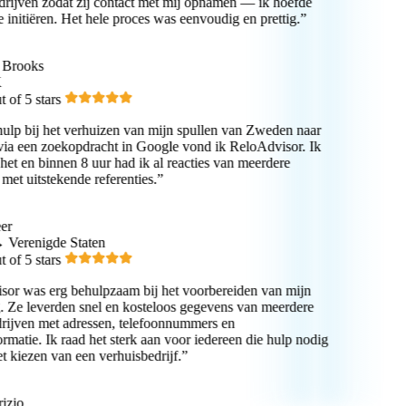
rijven zodat zij contact met mij opnamen — ik hoefde
e initiëren. Het hele proces was eenvoudig en prettig.”
Brooks
of 5 stars
ulp bij het verhuizen van mijn spullen van Zweden naar
a een zoekopdracht in Google vond ik ReloAdvisor. Ik
et en binnen 8 uur had ik al reacties van meerdere
et uitstekende referenties.”
r
erenigde Staten
of 5 stars
r was erg behulpzaam bij het voorbereiden van mijn
 Ze leverden snel en kosteloos gegevens van meerdere
ijven met adressen, telefoonnummers en
rmatie. Ik raad het sterk aan voor iedereen die hulp nodig
t kiezen van een verhuisbedrijf.”
izio