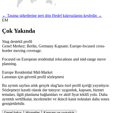
← Taşıma şirketlerine geri dön
Hedef kılavuzlarını keşfedin →
EM
Çok Yakında
Slug destekli profil
Genel Merkez: Berlin, Germany
Kapsam: Europe-focused cross-
border moving coverage.
Focused on European residential relocations and mid-range move
planning.
Europe
Residential
Mid-Market
Lansman için güvenli profil sözleşmesi
Bu ayrıntı sayfası artık gerçek slug'lara özel profil içeriği yayınlıyor.
Sözleşmeyi kasıtlı olarak dar tutuyor: uygunluk, kapsam, hizmet
temaları, ilgili planlama bağlantıları ve aktif fiyat teklifi yolu. Daha
ayrıntılı sertifikalar, incelemeler ve ikincil kanıt noktaları daha sonra
genişletilebilir.
Genel bakış
Hizmetler
Kapsam ve uygunluk