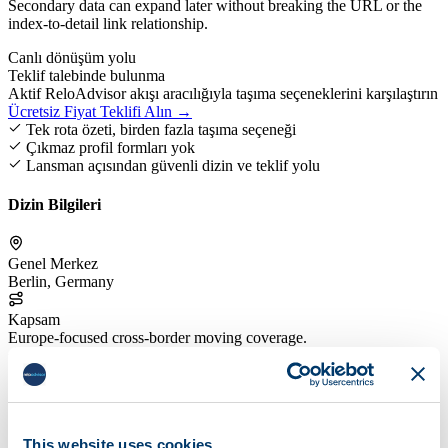
Secondary data can expand later without breaking the URL or the
index-to-detail link relationship.
Canlı dönüşüm yolu
Teklif talebinde bulunma
Aktif ReloAdvisor akışı aracılığıyla taşıma seçeneklerini karşılaştırın
Ücretsiz Fiyat Teklifi Alın →
Tek rota özeti, birden fazla taşıma seçeneği
Çıkmaz profil formları yok
Lansman açısından güvenli dizin ve teklif yolu
Dizin Bilgileri
Genel Merkez
Berlin, Germany
Kapsam
Europe-focused cross-border moving coverage.
Hizmet Odağı
Focused on European residential relocations and mid-range move
planning.
This website uses cookies