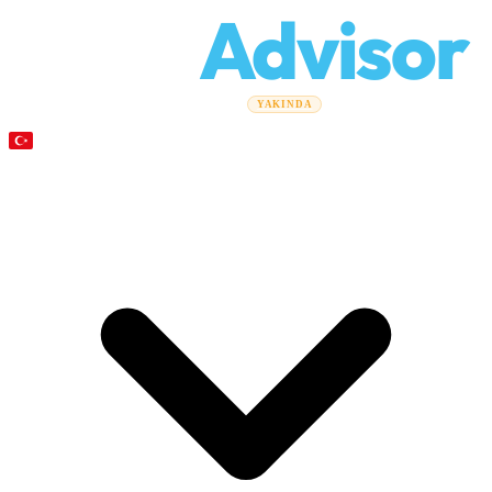
Relo
Advisor
Taşınma Rehberleri
Taşınma Şirketleri
Maliyet Hesaplayıcı
YAKINDA
Kurumsal Taşınmalar