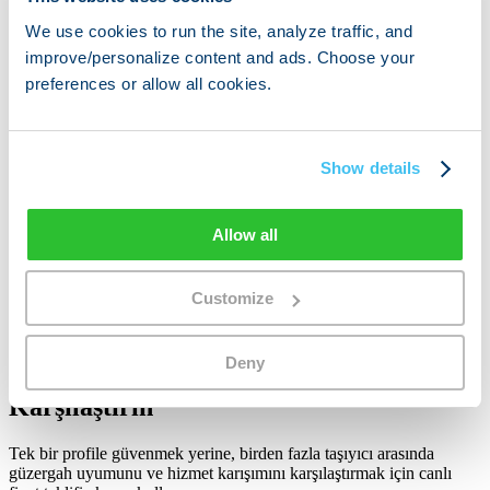
Teklif Yolu
Compare route fit through the live quote flow.
We use cookies to run the site, analyze traffic, and
improve/personalize content and ads. Choose your
Yayınlanan Gerçekler
preferences or allow all cookies.
Profile status
Published
Coverage focus
Europe
Best fit
Residential cross-border moves
Quote path
ReloAdvisor comparison flow
Show details
Planlamaya Devam Et
Allow all
Tüm taşıma şirketlerine geri dön →
Taşınma kılavuzlarına göz atın
→
Moving to Germany →
Moving to the Netherlands →
Moving to
Austria →
Customize
Ayrıntılı sertifikalar, incelemeler ve ikincil kanıt noktaları, bu genel
profil sözleşmesini değiştirmeden daha sonra genişletilebilir.
Deny
Bu Taşıyıcıyı Diğer Seçeneklerle
Karşılaştırın
Tek bir profile güvenmek yerine, birden fazla taşıyıcı arasında
güzergah uyumunu ve hizmet karışımını karşılaştırmak için canlı