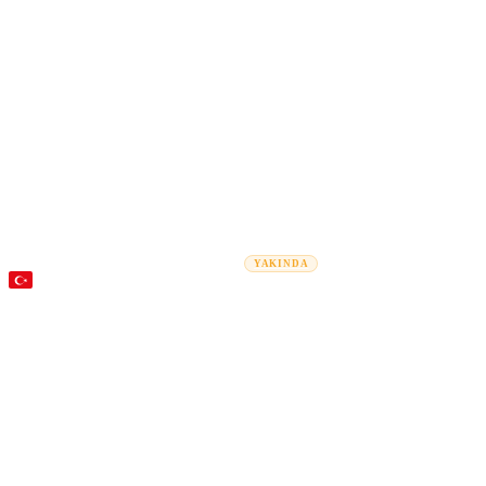
Rel
Taşınma Rehberleri
Taşınma Şirketleri
Maliyet Hesaplayıcı
Kurum
YAKINDA