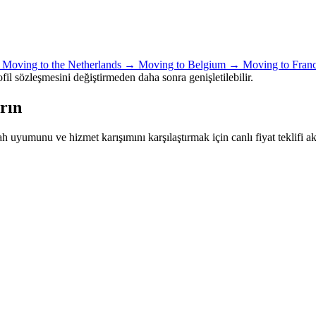
→
Moving to the Netherlands →
Moving to Belgium →
Moving to Fran
rofil sözleşmesini değiştirmeden daha sonra genişletilebilir.
ırın
h uyumunu ve hizmet karışımını karşılaştırmak için canlı fiyat teklifi ak
o
Adv