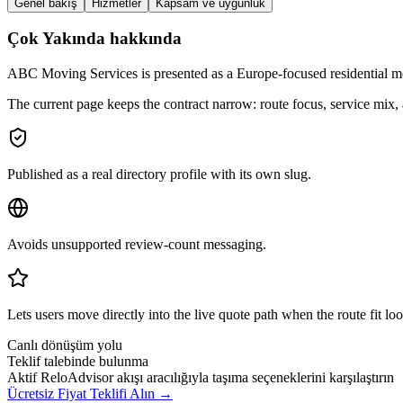
Genel bakış
Hizmetler
Kapsam ve uygunluk
Çok Yakında hakkında
ABC Moving Services is presented as a Europe-focused residential mov
The current page keeps the contract narrow: route focus, service mi
Published as a real directory profile with its own slug.
Avoids unsupported review-count messaging.
Lets users move directly into the live quote path when the route fit loo
Canlı dönüşüm yolu
Teklif talebinde bulunma
Aktif ReloAdvisor akışı aracılığıyla taşıma seçeneklerini karşılaştırın
Ücretsiz Fiyat Teklifi Alın →