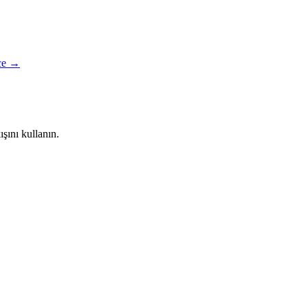
ce →
ışını kullanın.
isor