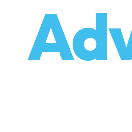
o
Adv
sal Taşınmalar