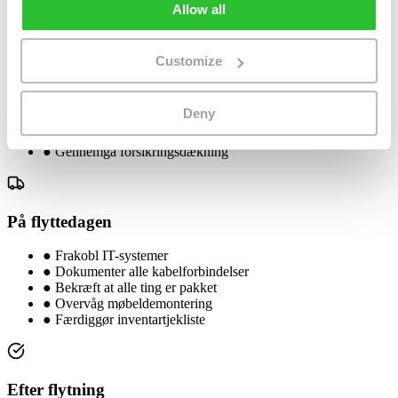
Allow all
1 uge før
Customize
●
Bekræft flyttedato med flyttefirma
●
Færdiggør mærkning af udstyr
Deny
●
Giv medarbejdere besked om flyttedagen
●
Færdiggør møbelplaceringsplan
●
Gennemgå forsikringsdækning
På flyttedagen
●
Frakobl IT-systemer
●
Dokumenter alle kabelforbindelser
●
Bekræft at alle ting er pakket
●
Overvåg møbeldemontering
●
Færdiggør inventartjekliste
Efter flytning