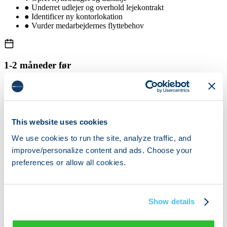
●
Underret udlejer og overhold lejekontrakt
●
Identificer ny kontorlokation
●
Vurder medarbejdernes flyttebehov
1-2 måneder før
●
Book verificeret flyttepartner
●
Gennemfør lokalebesigtigelse
●
Færdiggør udstyrsinventar
●
Planlæg IT-migrationsstrategi
●
Start medarbejderkommunikation
This website uses cookies
We use cookies to run the site, analyze traffic, and
improve/personalize content and ads. Choose your
1 måned før
preferences or allow all cookies.
●
Færdiggør etageplan for nyt kontor
●
Opdater adresse hos leverandører
●
Underret kunder om ny adresse
Show details
●
Arranger forsyninger på ny lokation
●
Begynd pakning af ikke-essentielle ting