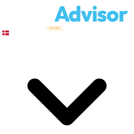
Relo
Advisor
Flytteguider
Flyttefirmaer
Prisberegner
Erhvervsflytning
SNART