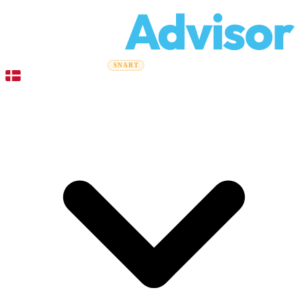
Relo
Advisor
Flytteguider
Flyttefirmaer
Prisberegner
Erhvervsflytning
SNART