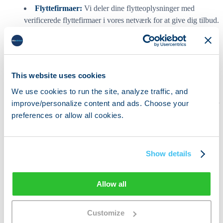
Flyttefirmaer:
Vi deler dine flytteoplysninger med
verificerede flyttefirmaer i vores netværk for at give dig tilbud.
Tjenesteudbydere:
Tredjepartsvirksomheder, der udfører
tjenester på vores vegne, såsom hosting, analyse og e-
maillevering.
This website uses cookies
Forretningspartnere:
Betroede partnere, der leverer
supplerende tjenester (for eksempel valuta, forsikring).
We use cookies to run the site, analyze traffic, and
improve/personalize content and ads. Choose your
Juridiske krav:
Når det kræves ved lov, retskendelse eller
preferences or allow all cookies.
for at beskytte vores rettigheder og ejendom.
Virksomhedsoverdragelser:
I forbindelse med fusion,
salg af selskabsaktiver, finansiering eller erhvervelse af hele
Show details
eller en del af vores virksomhed.
Tredjepartsbrug
Allow all
Vi sælger ikke dine personoplysninger til tredjeparter til deres
Customize
markedsføringsformål. Alle tredjeparter er kontraktligt forpligtet til at