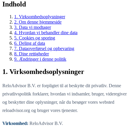
Indhold
1. Virksomhedsoplysninger
2. Om denne hjemmeside
3. Data vi modtager
4. Hvordan vi behandler dine data
5. Cookies og sporing
6. Deling af data
7. Dataoverførsel og opbevaring
8. Dine rettigheder
9. Ændringer i denne politik
1. Virksomhedsoplysninger
ReloAdvisor B.V. er forpligtet til at beskytte dit privatliv. Denne
privatlivspolitik forklarer, hvordan vi indsamler, bruger, videregiver
og beskytter dine oplysninger, når du besøger vores websted
reloadvisor.org og bruger vores tjenester.
Virksomhed:
ReloAdvisor B.V.