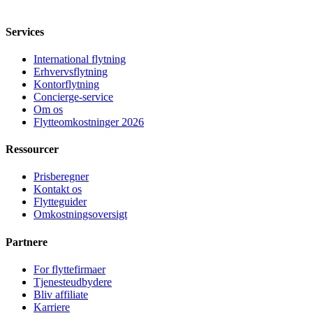
Services
International flytning
Erhvervsflytning
Kontorflytning
Concierge-service
Om os
Flytteomkostninger 2026
Ressourcer
Prisberegner
Kontakt os
Flytteguider
Omkostningsoversigt
Partnere
For flyttefirmaer
Tjenesteudbydere
Bliv affiliate
Karriere