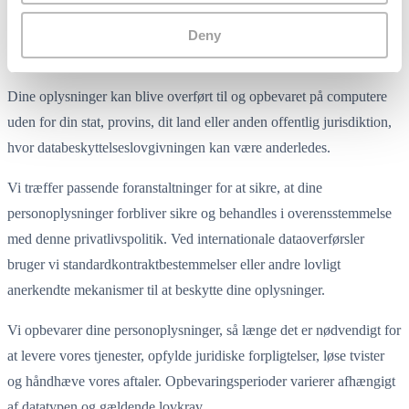
beskytte dine oplysninger og må kun bruge dem til angivne formål.
Deny
7. Overførsel og opbevaring af data
Dine oplysninger kan blive overført til og opbevaret på computere
uden for din stat, provins, dit land eller anden offentlig jurisdiktion,
hvor databeskyttelseslovgivningen kan være anderledes.
Vi træffer passende foranstaltninger for at sikre, at dine
personoplysninger forbliver sikre og behandles i overensstemmelse
med denne privatlivspolitik. Ved internationale dataoverførsler
bruger vi standardkontraktbestemmelser eller andre lovligt
anerkendte mekanismer til at beskytte dine oplysninger.
Vi opbevarer dine personoplysninger, så længe det er nødvendigt for
at levere vores tjenester, opfylde juridiske forpligtelser, løse tvister
og håndhæve vores aftaler. Opbevaringsperioder varierer afhængigt
af datatypen og gældende lovkrav.