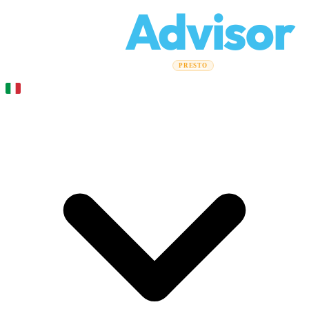
Relo
Advisor
Guide al trasferimento
Aziende di traslochi
Calcolatore costi
PRESTO
Traslochi aziendali