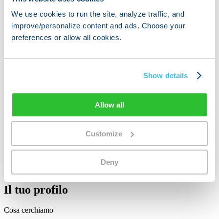
Francese madrelingua o professionale
We use cookies to run the site, analyze traffic, and
Inglese fluente
improve/personalize content and ads. Choose your
Passaporto UE obbligatorio
preferences or allow all cookies.
Attualmente residente in Francia
Candidati ora
Tirocinante commerciale
Show details
Parlante Olandese
Allow all
Responsabile della crescita in Paesi Bassi
Olandese madrelingua o professionale
Inglese fluente
Customize
Passaporto UE obbligatorio
Attualmente residente nei Paesi Bassi
Deny
Candidati ora
Il tuo profilo
Cosa cerchiamo