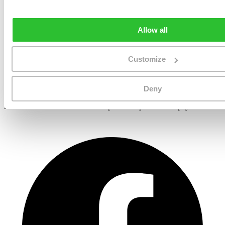
Rejoignez des milliers d’expats qui ont fait confiance à ReloAdvisor
pour trouver le bon partenaire de déménagement. Recevez des devis
gratuits et sans engagement dès aujourd’hui.
Allow all
Obtenir des devis gratuits →
Relo
Advisor
Customize
Deny
La manière intelligente de comparer les devis de déménagements
internationaux. Confiance des expats dans plus de 150 pays.