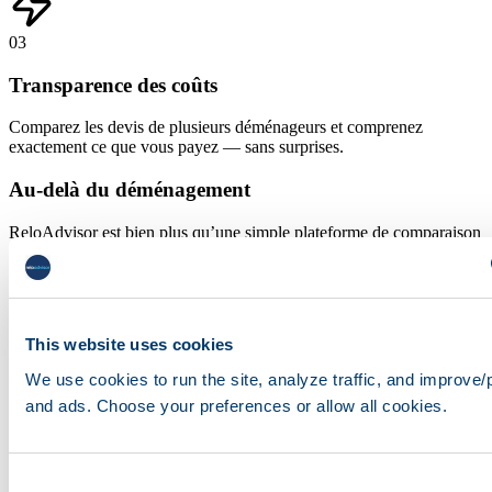
03
Transparence des coûts
Comparez les devis de plusieurs déménageurs et comprenez
exactement ce que vous payez — sans surprises.
Au-delà du déménagement
ReloAdvisor est bien plus qu’une simple plateforme de comparaison
de déménagement. Nous vous connectons avec des prestataires de
confiance pour chaque aspect de votre parcours de rélocation.
Change & Devises
Conseil en assurance santé
This website uses cookies
Partenaires immobiliers
Assistance visa & juridique
We use cookies to run the site, analyze traffic, and improve/
Services de transport d’animaux
and ads. Choose your preferences or allow all cookies.
Recommandations d’écoles de langue
Prêt à planifier votre déménagement ?