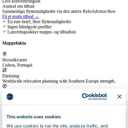
Live konverteringssti
Anmod om tilbud
Sammenlign flyttemuligheder via den aktive ReloAdvisor-flow
Få et gratis tilbud →
Én rute-brief, flere flyttemuligheder
Ingen blindgyde-profiler
Lanceringssikker mappe- og tilbudssti
Mappefakta
Hovedkvarter
Lisbon, Portugal
Dækning
Worldwide relocation planning with Southern Europe strength.
Servicefokus
Useful for full-service overseas relocations and expat-oriented
moves.
Tilbudssti
This website uses cookies
Compare route fit and service mix through the live quote flow.
We use cookies to run the site, analyze traffic, and