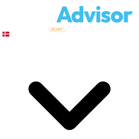
Relo
Advisor
Flytteguider
Flyttefirmaer
Prisberegner
Erhvervsflytning
SNART