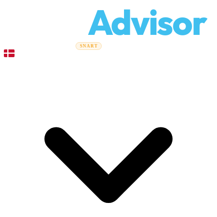
Relo
Advisor
Flytteguider
Flyttefirmaer
Prisberegner
Erhvervsflytning
SNART