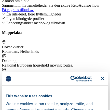
Anmod om tilbud
Sammenlign flyttemuligheder via den aktive ReloAdvisor-flow
Få et gratis tilbud →
Én rute-brief, flere flyttemuligheder
Ingen blindgyde-profiler
Lanceringssikker mappe- og tilbudssti
Mappefakta
Hovedkvarter
Rotterdam, Netherlands
Dækning
Regional European household moving routes.
Servicefokus
A fit for smaller international household moves within Europe.
Tilbudssti
Use the quote flow to compare against broader-service movers.
This website uses cookies
Offentliggjorte fakta
We use cookies to run the site, analyze traffic, and
improve/personalize content and ads. Choose your