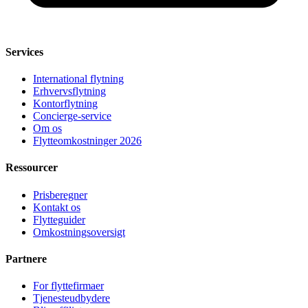
Services
International flytning
Erhvervsflytning
Kontorflytning
Concierge-service
Om os
Flytteomkostninger 2026
Ressourcer
Prisberegner
Kontakt os
Flytteguider
Omkostningsoversigt
Partnere
For flyttefirmaer
Tjenesteudbydere