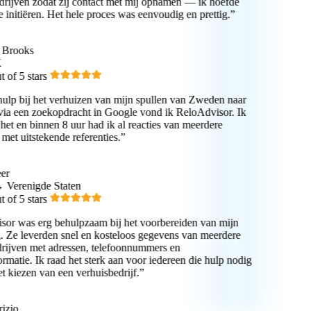
rijven zodat zij contact met mij opnamen — ik hoefde
e initiëren. Het hele proces was eenvoudig en prettig.”
Brooks
of 5 stars
ulp bij het verhuizen van mijn spullen van Zweden naar
a een zoekopdracht in Google vond ik ReloAdvisor. Ik
et en binnen 8 uur had ik al reacties van meerdere
met uitstekende referenties.”
r
erenigde Staten
of 5 stars
or was erg behulpzaam bij het voorbereiden van mijn
 Ze leverden snel en kosteloos gegevens van meerdere
ijven met adressen, telefoonnummers en
rmatie. Ik raad het sterk aan voor iedereen die hulp nodig
t kiezen van een verhuisbedrijf.”
izio