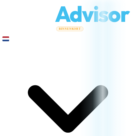
Relo
Advisor
Verhuisgidsen
Verhuisbedrijven
Kostencalculator
Zakelijke
BINNENKORT
verhuizingen