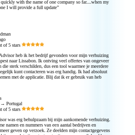
quickly with the name of one company so far....when my
e I will provide a full update”
dman
go
of 5 stars
visor heb ik het bedrijf gevonden voor mijn verhuizing
st naar Lissabon. Ik ontving veel offertes van ongeveer
 die sterk verschilden, dus een tool waarmee je meerdere
egelijk kunt contacteren was erg handig. Ik had absoluut
men met de applicatie. Blij dat ik er gebruik van heb
→ Portugal
of 5 stars
or was erg behulpzaam bij mijn aankomende verhuizing.
e namen en nummers van een aantal bedrijven en
meer geven op verzoek. Ze deelden mijn contactgegevens