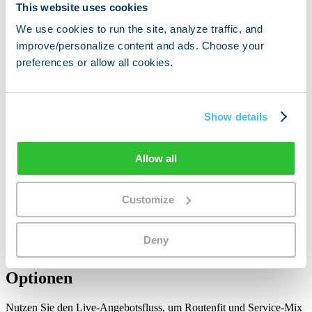
Compare route fit and service mix through the live quote flow.
This website uses cookies
Veröffentlichte Fakten
We use cookies to run the site, analyze traffic, and
improve/personalize content and ads. Choose your
Profile status
Published
preferences or allow all cookies.
Coverage focus
Worldwide with Southern Europe strength
Best fit
Expat and full-service moves
Quote path
ReloAdvisor comparison flow
Show details
Planung fortsetzen
Zurück zu allen Umzugsunternehmen →
Umzugsratgeber
Allow all
durchsuchen →
Moving to Portugal →
Moving to Spain →
Moving
to France →
Detaillierte Zertifizierungen, Bewertungen und weitere Nachweise
können später ergänzt werden, ohne diesen öffentlichen
Customize
Profilvertrag zu ändern.
Vergleichen Sie dieses
Deny
Umzugsunternehmen mit anderen
Optionen
Nutzen Sie den Live-Angebotsfluss, um Routenfit und Service-Mix