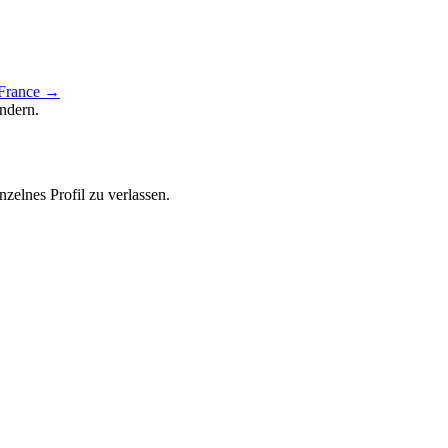
 France →
ändern.
zelnes Profil zu verlassen.
isor