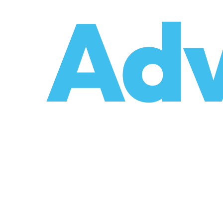
o
Adv
umzüge