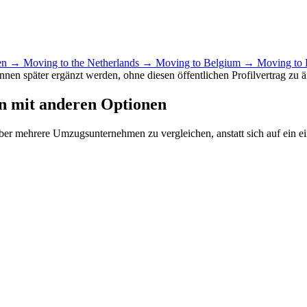
hen →
Moving to the Netherlands →
Moving to Belgium →
Moving to
nen später ergänzt werden, ohne diesen öffentlichen Profilvertrag zu 
n mit anderen Optionen
r mehrere Umzugsunternehmen zu vergleichen, anstatt sich auf ein ein
o
Adv