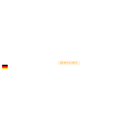
Rel
Umzugsratgeber
Umzugsunternehmen
Kostenrechner
Gewerbe
DEMNÄCHST